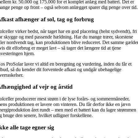
ellem kr. 50.000 og 175.000 for et komplet anlæg med batteri. Det er
ange penge op front – også selvom anlægget sparer dig penge over tid.
fkast afhænger af sol, tag og forbrug
olceller virker bedst, når taget har en god placering (helst sydvendt), fri
or skygge og med passende hældning. Har du mange træer, skorstene
ller nordvendt tag, kan produktionen blive reduceret. Det samme gælder
vis dit elforbrug er meget lavt – så tager det længere tid at tjene
nvesteringen hjem.
os ProSolar laver vi altid en beregning og vurdering, inden du får et
ilbud, så du kender dit forventede afkast og undgår ubehagelige
verraskelser.
fhængighed af vejr og årstid
olceller producerer mest strøm i de lyse forårs- og sommermåneder,
ens produktionen er lavere om vinteren. Du får derfor ikke en jævn
nergiproduktion året rundt – men med et batteri kan du lagre strømmen
g bruge den senere, hvilket udligner forskellene.
kke alle tage egner sig