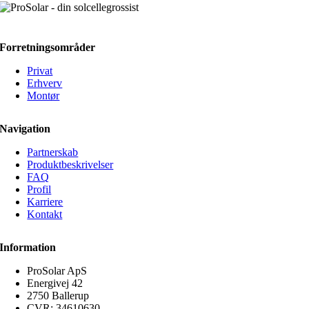
Forretningsområder
Privat
Erhverv
Montør
Navigation
Partnerskab
Produktbeskrivelser
FAQ
Profil
Karriere
Kontakt
Information
ProSolar ApS
Energivej 42
2750 Ballerup
CVR:
34610630