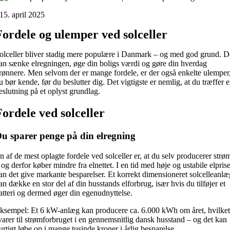
15. april 2025
Fordele og ulemper ved solceller
olceller bliver stadig mere populære i Danmark – og med god grund. D
an sænke elregningen, øge din boligs værdi og gøre din hverdag
rønnere. Men selvom der er mange fordele, er der også enkelte ulemper
u bør kende, før du beslutter dig. Det vigtigste er nemlig, at du træffer 
eslutning på et oplyst grundlag.
Fordele ved solceller
u sparer penge på din elregning
n af de mest oplagte fordele ved solceller er, at du selv producerer strø
 og derfor køber mindre fra elnettet. I en tid med høje og ustabile elpris
an det give markante besparelser. Et korrekt dimensioneret solcelleanl
an dække en stor del af din husstands elforbrug, især hvis du tilføjer et
atteri og dermed øger din egenudnyttelse.
ksempel: Et 6 kW-anlæg kan producere ca. 6.000 kWh om året, hvilke
varer til strømforbruget i en gennemsnitlig dansk husstand – og det kan
urtigt løbe op i mange tusinde kroner i årlig besparelse.