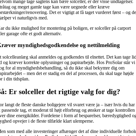
elvom mange tage sagtens kan bære solceller, er der visse undtagelser.
tråtag og meget gamle tage kan være uegnede eller kræve
orstærkninger/renovering. Det er vigtigt at få taget vurderet først – og de
jælper vi naturligvis med.
ar du ikke mulighed for montering på boligen, er solceller på carport
ller garage ofte et godt alternativ.
ræver myndighedsgodkendelse og nettilmelding
t solcelleanlæg skal anmeldes og godkendes til elnettet. Det kan tage li
id og kræver korrekte oplysninger og papirarbejde. Hos ProSolar står vi
og for al myndighedsbehandling, så du ikke skal bekymre dig om
apirarbejdet – men det er stadig en del af processen, du skal tage højde
or i din tidsplan.
Så: Er solceller det rigtige valg for dig?
or langt de fleste danske boligejere vil svaret være ja – især hvis du har
t passende tag, et moderat til højt elforbrug og ønsker at tage kontrollen
ver dine energikilder. Fordelene i form af besparelser, bæredygtighed o
ryghed opvejer i de fleste tilfælde klart ulemperne.
en som med alle investeringer afhænger det af dine individuelle forhol