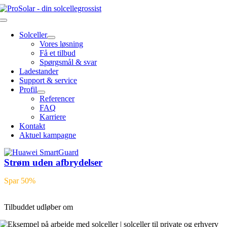
Skip
to
Toggle
content
Navigation
Solceller
Vores løsning
Få et tilbud
Spørgsmål & svar
Ladestander
Support & service
Profil
Referencer
FAQ
Karriere
Kontakt
Aktuel kampagne
Strøm uden afbrydelser
Spar 50%
(10.000 kr.) på Huawei SmartGuard 3-faset backup ved
køb af komplet solcelleanlæg.
Tilbuddet udløber om