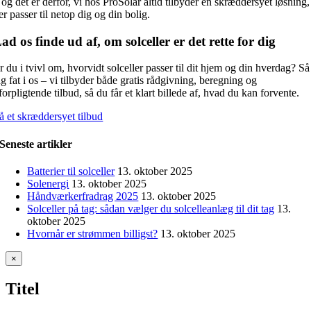
 og det er derfor, vi hos ProSolar altid tilbyder en skræddersyet løsning,
er passer til netop dig og din bolig.
ad os finde ud af, om solceller er det rette for dig
r du i tvivl om, hvorvidt solceller passer til dit hjem og din hverdag? Så
ag fat i os – vi tilbyder både gratis rådgivning, beregning og
forpligtende tilbud, så du får et klart billede af, hvad du kan forvente.
å et skræddersyet tilbud
Seneste artikler
Batterier til solceller
13. oktober 2025
Solenergi
13. oktober 2025
Håndværkerfradrag 2025
13. oktober 2025
Solceller på tag: sådan vælger du solcelleanlæg til dit tag
13.
oktober 2025
Hvornår er strømmen billigst?
13. oktober 2025
Close
×
product
quick
Titel
view