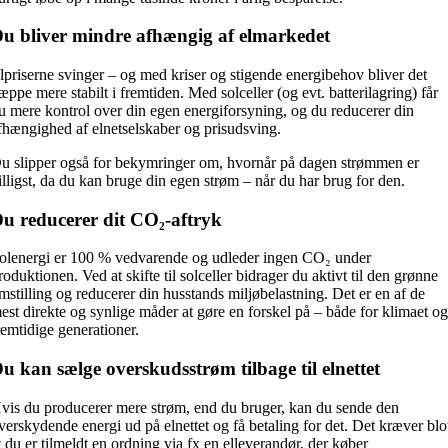
u bliver mindre afhængig af elmarkedet
lpriserne svinger – og med kriser og stigende energibehov bliver det
æppe mere stabilt i fremtiden. Med solceller (og evt. batterilagring) får
u mere kontrol over din egen energiforsyning, og du reducerer din
fhængighed af elnetselskaber og prisudsving.
u slipper også for bekymringer om, hvornår på dagen strømmen er
illigst, da du kan bruge din egen strøm – når du har brug for den.
u reducerer dit CO₂-aftryk
olenergi er 100 % vedvarende og udleder ingen CO₂ under
roduktionen. Ved at skifte til solceller bidrager du aktivt til den grønne
mstilling og reducerer din husstands miljøbelastning. Det er en af de
est direkte og synlige måder at gøre en forskel på – både for klimaet o
remtidige generationer.
u kan sælge overskudsstrøm tilbage til elnettet
vis du producerer mere strøm, end du bruger, kan du sende den
verskydende energi ud på elnettet og få betaling for det. Det kræver blo
t du er tilmeldt en ordning via fx en elleverandør, der køber