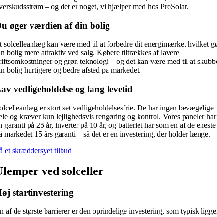
verskudsstrøm – og det er noget, vi hjælper med hos ProSolar.
u øger værdien af din bolig
t solcelleanlæg kan være med til at forbedre dit energimærke, hvilket g
in bolig mere attraktiv ved salg. Købere tiltrækkes af lavere
riftsomkostninger og grøn teknologi – og det kan være med til at skubb
in bolig hurtigere og bedre afsted på markedet.
av vedligeholdelse og lang levetid
olcelleanlæg er stort set vedligeholdelsesfrie. De har ingen bevægelige
ele og kræver kun lejlighedsvis rengøring og kontrol. Vores paneler har
n garanti på 25 år, inverter på 10 år, og batteriet har som en af de eneste
å markedet 15 års garanti – så det er en investering, der holder længe.
å et skræddersyet tilbud
Ulemper ved solceller
øj startinvestering
n af de største barrierer er den oprindelige investering, som typisk ligge