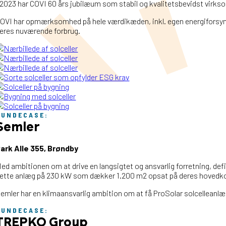
 2023 har COVI 60 års jubilæum som stabil og kvalitetsbevidst virks
OVI har opmærksomhed på hele værdikæden, inkl. egen energiforsynin
eres nuværende forbrug.
KUNDECASE:
Semler
ark Alle 355, Brøndby
ed ambitionen om at drive en langsigtet og ansvarlig forretning, defi
ette anlæg på 230 kW som dækker 1.200 m2 opsat på deres hovedko
emler har en klimaansvarlig ambition om at få ProSolar solcelleanlæg 
KUNDECASE:
TREPKO Group