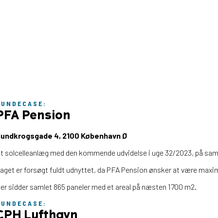
KUNDECASE:
PFA Pension
Sundkrogsgade 4,
2100 København Ø
t solcelleanlæg med den kommende udvidelse i uge 32/2023, på sam
aget er forsøgt fuldt udnyttet, da PFA Pension ønsker at være maxim
er sidder samlet 865 paneler med et areal på næsten 1700 m2.
KUNDECASE:
CPH Lufthavn