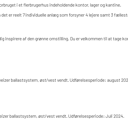
rbruget i et flerbrugerhus indeholdende kontor, lager og kantine.
 det er reelt 7 individuelle anlæg som forsyner 4 lejere samt 3 fælle
dig inspirere af den grønne omstilling. Du er velkommen til at tage kon
weizer ballastsystem, øst/vest vendt. Udførelsesperiode: august 20
izer ballastsystem, øst/vest vendt. Udførelsesperiode: Juli 2024.