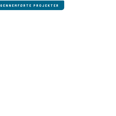
GENNEMFØRTE PROJEKTER
t udpluk af vores referencer