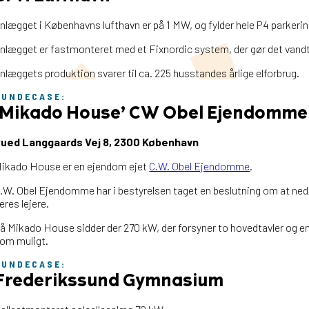
nlægget i Københavns lufthavn er på 1 MW, og fylder hele P4 parker
nlægget er fastmonteret med et Fixnordic system, der gør det vand
nlæggets produktion svarer til ca. 225 husstandes årlige elforbrug.
KUNDECASE:
‘Mikado House’ CW Obel Ejendomme
ued Langgaards Vej 8, 2300 København
ikado House er en ejendom ejet
C.W. Obel Ejendomme
.
.W. Obel Ejendomme har i bestyrelsen taget en beslutning om at nedb
eres lejere.
å Mikado House sidder der 270 kW, der forsyner to hovedtavler og en 
om muligt.
KUNDECASE:
Frederikssund Gymnasium