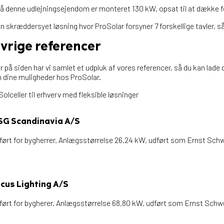
å denne udlejningsejendom er monteret 130 kW, opsat til at dække fo
n skræddersyet løsning hvor ProSolar forsyner 7 forskellige tavler, så
vrige referencer
r på siden har vi samlet et udpluk af vores referencer, så du kan lade 
 dine muligheder hos ProSolar.
SG Scandinavia A/S
ført for bygherrer. Anlægsstørrelse 26,24 kW, udført som Ernst Sch
cus Lighting A/S
ført for bygherer. Anlægsstørrelse 68,80 kW, udført som Ernst Schwe