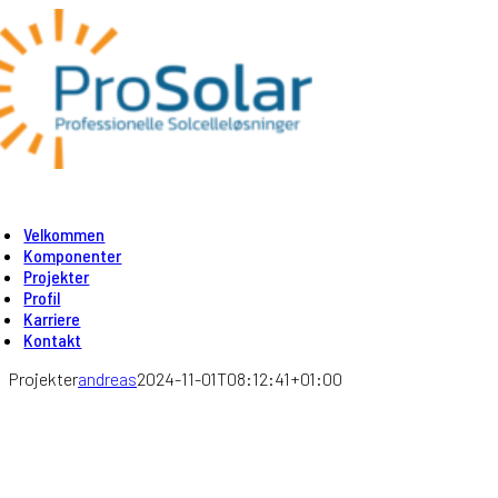
Skip
to
content
oggle
avigation
Velkommen
Komponenter
Projekter
Profil
Karriere
Kontakt
Projekter
andreas
2024-11-01T08:12:41+01:00