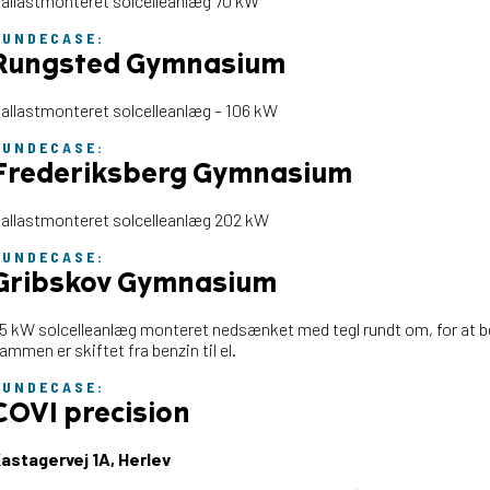
allastmonteret solcelleanlæg 70 kW
KUNDECASE:
Rungsted Gymnasium
allastmonteret solcelleanlæg – 106 kW
KUNDECASE:
Frederiksberg Gymnasium
allastmonteret solcelleanlæg 202 kW
KUNDECASE:
Gribskov Gymnasium
5 kW solcelleanlæg monteret nedsænket med tegl rundt om, for at bev
ammen er skiftet fra benzin til el.
KUNDECASE:
COVI precision
astagervej 1A, Herlev